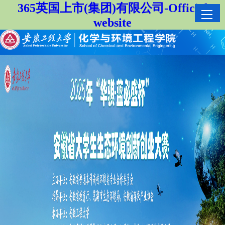
365英国上市(集团)有限公司-Official
website